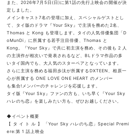
また、2026年7月5日(日)に第1話の先行上映会の開催が決
定しました。
メインキャスト7名の登壇に加え、スペシャルゲストとし
て、タイ版のドラマ『Your Sky』で主演を務めた2名、
Thomas と Kong も登壇します。タイの人気俳優集団「D
oMunDi」に所属する若手注目俳優、Thomas と
Kong。『Your Sky』で共に初主演を務め、その後も 2 人
の主演作が相次いで発表されるなど、BLドラマ作品の多
いタイ国内でも、大人気のスターペアとなっています。
さらに主演を務める福田歩汰が所属するDXTEEN、相原一
心が所属する ONE LOVE ONE HEART のメンバー
も集合!メンバーのチャレンジを応援します。
タイ版『Your Sky』ファンの方も、いち早く『Your Sky
ハレのち恋』を楽しみたい方も、ぜひお越しください。
◆イベント概要
【 タ イ ト ル 】 「Your Sky ハレのち恋」Special Premi
ere:第 1 話上映会