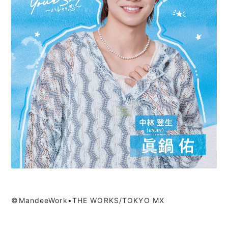
©MandeeWork•THE WORKS/TOKYO MX