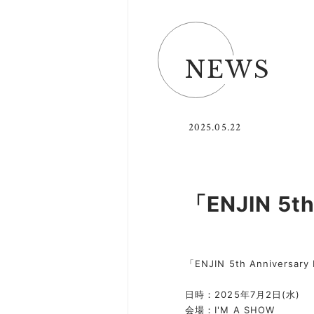
NEWS
2025.05.22
「ENJIN 5t
「ENJIN 5th Anniversa
日時：2025年7月2日(水)
会場：I'M A SHOW