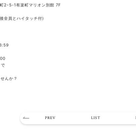
5-1有楽町マリオン別館 7F
演後全員とハイタッチ付)
3:59
:00
まで
しませんか？
PREV
LIST