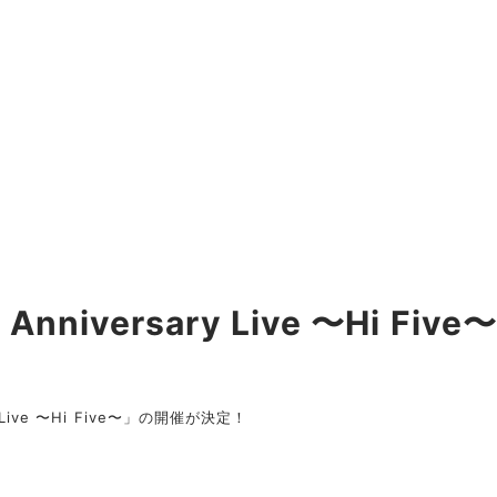
h Anniversary Live 〜Hi 
ry Live 〜Hi Five〜」の開催が決定！