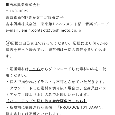
■吉本興業株式会社
〒160-0022
東京都新宿区新宿5丁目18番21号
吉本興業株式会社 東京第1マネジメント部 音楽グループ
e-mail：
enjin.contact@yoshimoto.co.jp
④応援は自己責任で行ってください。応援により何らかの
損害を被った場合でも、運営側は一切の責任を負いかねま
す。
・応援素材は
こちら
からダウンロードした素材のみをご使
用ください。
・個人で描かれたイラストは不可とさせていただきます。
・ダウンロードした素材を切り抜く場合は、全身又はバス
トアップ（腰より上）のみでお願いいたします。
【バストアップの切り抜き参考画像はこちら】
・所属前に撮影された画像（「PRODUCE 101 JAPAN」
時を含む）は不可といたします。