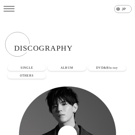
DI
S
COGRAPHY
SINGLE
ALBUM
DVD&Blu-ray
OTHERS